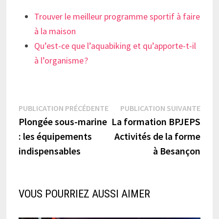
Trouver le meilleur programme sportif à faire
à la maison
Qu’est-ce que l’aquabiking et qu’apporte-t-il
à l’organisme ?
Navigation
Publication
Publi
PUBLICATION PRÉCÉDENTE
PUBLICATION SUIVANTE
précédente :
suiva
Plongée sous-marine
La formation BPJEPS
de
: les équipements
Activités de la forme
l’article
indispensables
à Besançon
VOUS POURRIEZ AUSSI AIMER