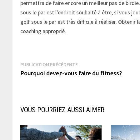
permettra de faire encore un meilleur pas de birdie.
sous le par est l’endroit souhaité à être, si vous j
golf sous le par est très difficile à réaliser. Obteni
coaching approprié.
Navigation
Publication
PUBLICATION PRÉCÉDENTE
précédente :
Pourquoi devez-vous faire du fitness?
de
l’article
VOUS POURRIEZ AUSSI AIMER